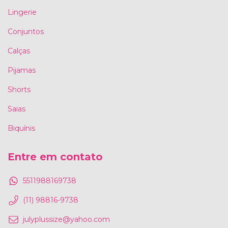
Lingerie
Conjuntos
Calças
Pijamas
Shorts
Saias
Biquínis
Entre em contato
5511988169738
(11) 98816-9738
julyplussize@yahoo.com