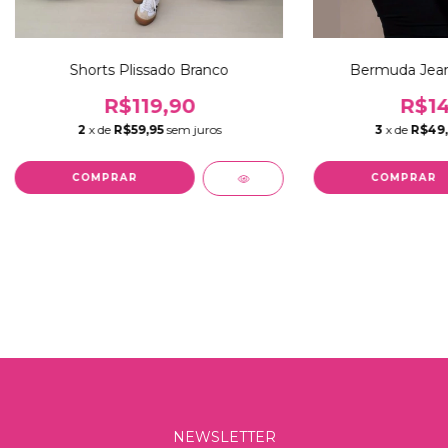
Shorts Plissado Branco
Bermuda Jean
R$119,90
R$14
2
x de
R$59,95
sem juros
3
x de
R$49
COMPRAR
COMPRAR
NEWSLETTER