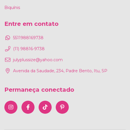
Biquínis
Entre em contato
5511988169738
(11) 98816-9738
julyplussize@yahoo.com
Avenida da Saudade, 234, Padre Bento, Itu, SP
Permaneça conectado