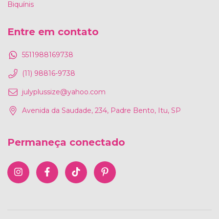
Biquínis
Entre em contato
5511988169738
(11) 98816-9738
julyplussize@yahoo.com
Avenida da Saudade, 234, Padre Bento, Itu, SP
Permaneça conectado