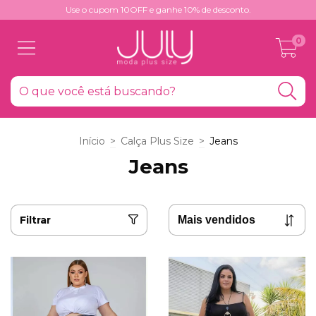
Use o cupom 10OFF e ganhe 10% de desconto.
0
Início
>
Calça Plus Size
>
Jeans
Jeans
Filtrar