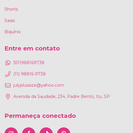
Shorts
Saias
Biquínis
Entre em contato
5511988169738
(11) 98816-9738
julyplussize@yahoo.com
Avenida da Saudade, 234, Padre Bento, Itu, SP
Permaneça conectado