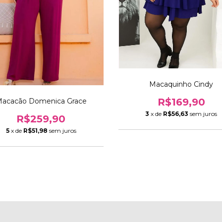
Macaquinho Cindy
R$169,90
acacão Domenica Grace
3
x de
R$56,63
sem juros
R$259,90
5
x de
R$51,98
sem juros