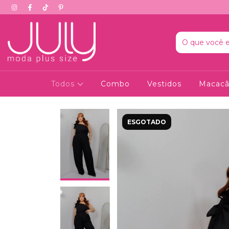
Todos
Combo
Vestidos
Macac
ESGOTADO