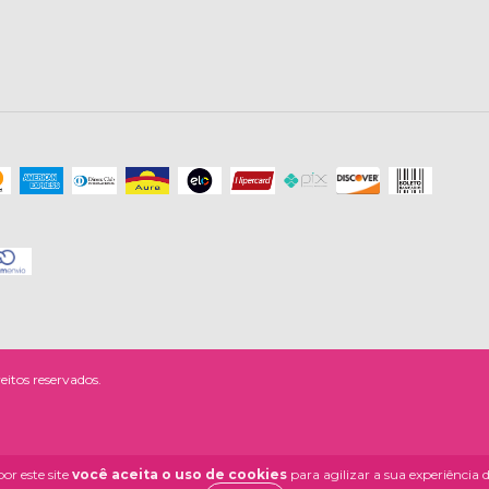
eitos reservados.
or este site
você aceita o uso de cookies
para agilizar a sua experiência