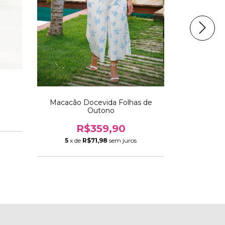
Macacão Docevida Folhas de
Macaquinho
Outono
R
R$359,90
3
x de
5
x de
R$71,98
sem juros