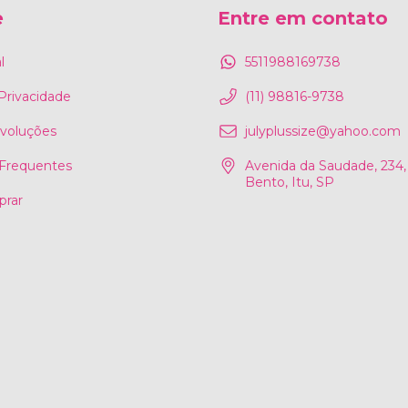
e
Entre em contato
l
5511988169738
 Privacidade
(11) 98816-9738
evoluções
julyplussize@yahoo.com
Frequentes
Avenida da Saudade, 234,
Bento, Itu, SP
rar