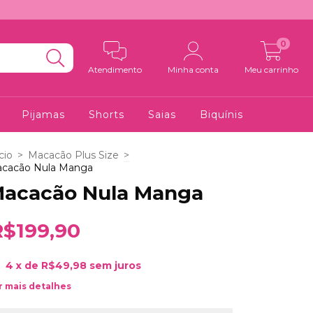
0
Atendimento
Minha conta
Meu carrinho
Pijamas
Shorts
Saias
Biquínis
cio
>
Macacão Plus Size
>
cacão Nula Manga
acacão Nula Manga
R$199,90
4
x de
R$49,98
sem juros
r mais detalhes