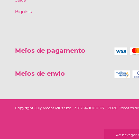
Biquínis
Meios de pagamento
Meios de envio
Copyright July Modas Plus Size - 38125471000107 - 2026. Todos os dir
Ao navegar p