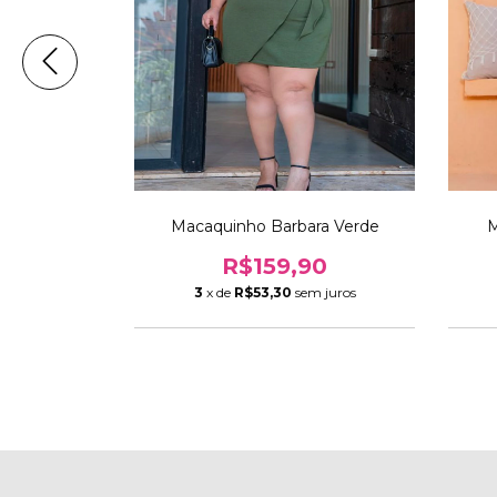
zul Marinho
Macaquinho Barbara Verde
M
90
R$159,90
m juros
3
x de
R$53,30
sem juros