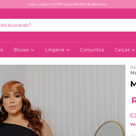
Use o cupom 10OFF e ganhe 10% de desconto.
ão
Blusas
Lingerie
Conjuntos
Calças
Iní
Ma
M
Ve