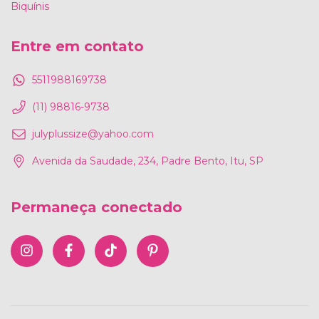
Biquínis
Entre em contato
5511988169738
(11) 98816-9738
julyplussize@yahoo.com
Avenida da Saudade, 234, Padre Bento, Itu, SP
Permaneça conectado