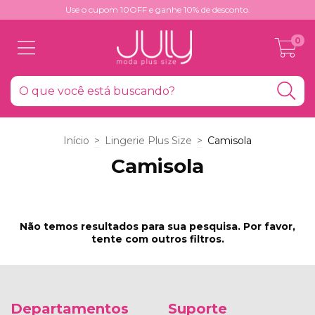
Use o cupom 10OFF e ganhe 10% de desconto.
0
Início
>
Lingerie Plus Size
>
Camisola
Camisola
Não temos resultados para sua pesquisa. Por favor,
tente com outros filtros.
Departamentos
Suporte